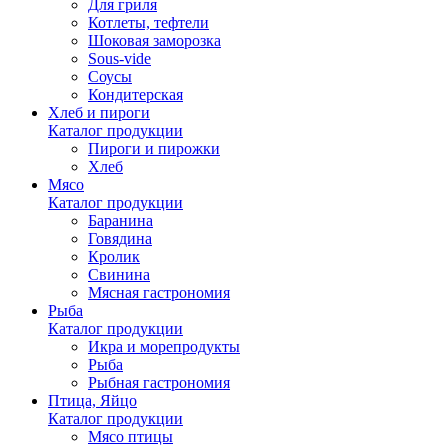
Для гриля
Котлеты, тефтели
Шоковая заморозка
Sous-vide
Соусы
Кондитерская
Хлеб и пироги
Каталог продукции
Пироги и пирожки
Хлеб
Мясо
Каталог продукции
Баранина
Говядина
Кролик
Свинина
Мясная гастрономия
Рыба
Каталог продукции
Икра и морепродукты
Рыба
Рыбная гастрономия
Птица, Яйцо
Каталог продукции
Мясо птицы