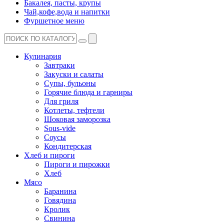
Бакалея, пасты, крупы
Чай,кофе,вода и напитки
Фуршетное меню
Кулинария
Завтраки
Закуски и салаты
Супы, бульоны
Горячие блюда и гарниры
Для гриля
Котлеты, тефтели
Шоковая заморозка
Sous-vide
Соусы
Кондитерская
Хлеб и пироги
Пироги и пирожки
Хлеб
Мясо
Баранина
Говядина
Кролик
Свинина