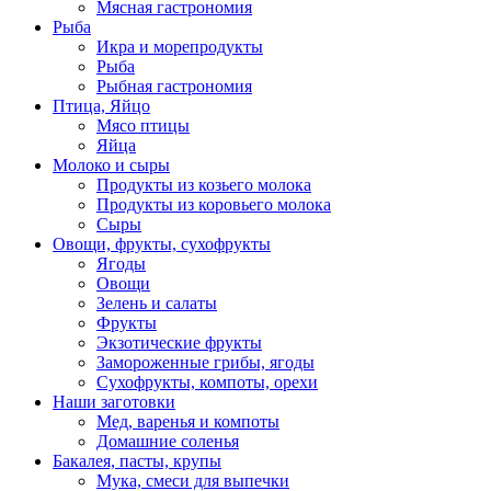
Мясная гастрономия
Рыба
Икра и морепродукты
Рыба
Рыбная гастрономия
Птица, Яйцо
Мясо птицы
Яйца
Молоко и сыры
Продукты из козьего молока
Продукты из коровьего молока
Сыры
Овощи, фрукты, сухофрукты
Ягоды
Овощи
Зелень и салаты
Фрукты
Экзотические фрукты
Замороженные грибы, ягоды
Сухофрукты, компоты, орехи
Наши заготовки
Мед, варенья и компоты
Домашние соленья
Бакалея, пасты, крупы
Мука, смеси для выпечки