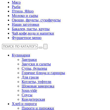
Мясо
Рыба
Птица, Яйцо
Молоко и сыры
Овощи, фрукты, сухофрукты
Наши заготовки
Бакалея, пасты, крупы
Чай,кофе,вода и напитки
Фуршетное меню
Кулинария
Завтраки
Закуски и салаты
Супы, бульоны
Горячие блюда и гарниры
Для гриля
Котлеты, тефтели
Шоковая заморозка
Sous-vide
Соусы
Кондитерская
Хлеб и пироги
Пироги и пирожки