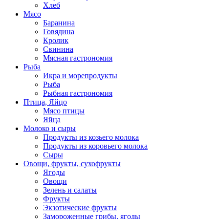
Хлеб
Мясо
Баранина
Говядина
Кролик
Свинина
Мясная гастрономия
Рыба
Икра и морепродукты
Рыба
Рыбная гастрономия
Птица, Яйцо
Мясо птицы
Яйца
Молоко и сыры
Продукты из козьего молока
Продукты из коровьего молока
Сыры
Овощи, фрукты, сухофрукты
Ягоды
Овощи
Зелень и салаты
Фрукты
Экзотические фрукты
Замороженные грибы, ягоды