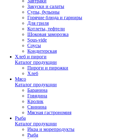
Завтраки
Закуски и салаты
Супы, бульоны
Горячие блюда и гарниры
Для гриля
Котлеты, тефтели
Шоковая заморозка
Sous-vide
Соусы
Кондитерская
Хлеб и пироги
Каталог продукции
Пироги и пирожки
Хлеб
Мясо
Каталог продукции
Баранина
Говядина
Кролик
Свинина
Мясная гастрономия
Рыба
Каталог продукции
Икра и морепродукты
Рыба