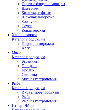
Горячие блюда и гарниры
Для гриля
Котлеты, тефтели
Шоковая заморозка
Sous-vide
Соусы
Кондитерская
Хлеб и пироги
Каталог продукции
Пироги и пирожки
Хлеб
Мясо
Каталог продукции
Баранина
Говядина
Кролик
Свинина
Мясная гастрономия
Рыба
Каталог продукции
Икра и морепродукты
Рыба
Рыбная гастрономия
Птица, Яйцо
Каталог продукции