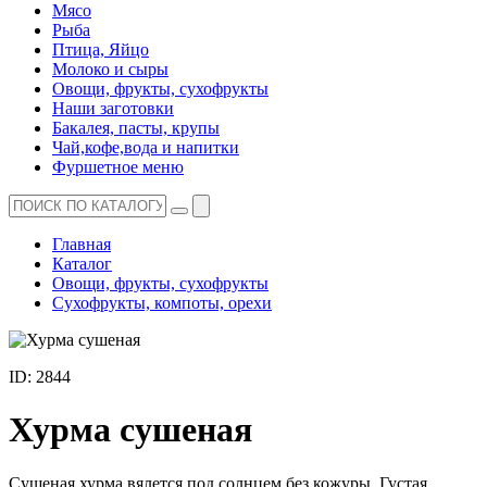
Мясо
Рыба
Птица, Яйцо
Молоко и сыры
Овощи, фрукты, сухофрукты
Наши заготовки
Бакалея, пасты, крупы
Чай,кофе,вода и напитки
Фуршетное меню
Главная
Каталог
Овощи, фрукты, сухофрукты
Сухофрукты, компоты, орехи
ID: 2844
Хурма сушеная
Сушеная хурма вялется под солнцем без кожуры. Густая,