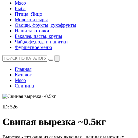
Мясо
Рыба
Птица, Яйцо
Молоко и сыры
Овощи, фрукты, сухофрукты
Наши заготовки
Бакалея, пасты, крупы
Чай,кофе,вода и напитки
Фуршетное меню
Главная
Каталог
Мясо
Свинина
ID: 526
Свиная вырезка ~0.5кг
Вырезка - это одна из самых вкусных , ценных и нежных