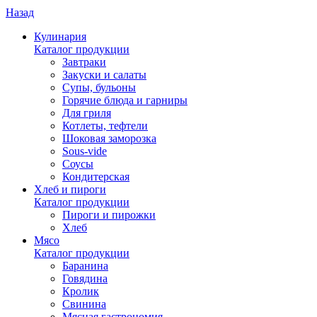
Назад
Кулинария
Каталог продукции
Завтраки
Закуски и салаты
Супы, бульоны
Горячие блюда и гарниры
Для гриля
Котлеты, тефтели
Шоковая заморозка
Sous-vide
Соусы
Кондитерская
Хлеб и пироги
Каталог продукции
Пироги и пирожки
Хлеб
Мясо
Каталог продукции
Баранина
Говядина
Кролик
Свинина
Мясная гастрономия