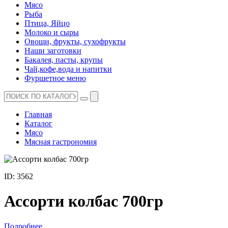
Мясо
Рыба
Птица, Яйцо
Молоко и сыры
Овощи, фрукты, сухофрукты
Наши заготовки
Бакалея, пасты, крупы
Чай,кофе,вода и напитки
Фуршетное меню
Главная
Каталог
Мясо
Мясная гастрономия
ID: 3562
Ассорти колбас 700гр
Подробнее