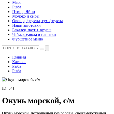
Мясо
Рыба
Птица, Яйцо
Молоко и сыры
Овощи, фрукты, сухофрукты
Наши заготовки
Бакалея, пасты, крупы
Чай,кофе,вода и напитки
Фуршетное меню
Главная
Каталог
Рыба
Рыба
ID: 541
Окунь морской, с/м
Окунь морской, потрошеный без головы, свежемороженый.