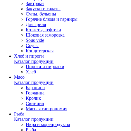
Завтраки
Закуски и салаты
Супы, бульоны
Горячие блюда и гарниры
Для гриля
Котлеты, тефтели
Шоковая заморозка
Sous-vide
Соусы
Кондитерская
Хлеб и пироги
Каталог продукции
Пироги и пирожки
Хлеб
Мясо
Каталог продукции
Баранина
Говядина
Кролик
Свинина
Мясная гастрономия
Рыба
Каталог продукции
Икра и морепродукты
Рыба